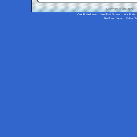
Copyright © Bretagne-Hol
-
-
Cool Flash Games
Jeux Flash Gratuits
Jeux Flash
-
Best Flash Games
Online Fl